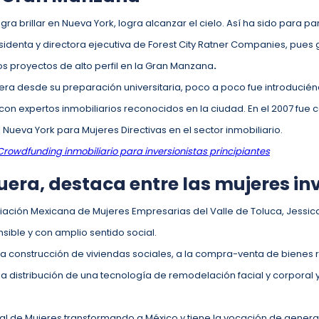
ogra brillar en Nueva York, logra alcanzar el cielo. Así ha sido para 
esidenta y directora ejecutiva de Forest City Ratner Companies, pues 
os proyectos de alto perfil en la Gran Manzana
.
era desde su preparación universitaria, poco a poco fue introducién
con expertos inmobiliarios reconocidos en la ciudad. En el 2007 fu
Nueva York para Mujeres Directivas en el sector inmobiliario.
Crowdfunding inmobiliario para inversionistas principiantes
era, destaca entre las mujeres in
ociación Mexicana de Mujeres Empresarias del Valle de Toluca, Jess
ensible y con amplio sentido social.
a construcción de viviendas sociales, a la compra-venta de bienes r
 la distribución de una tecnología de remodelación facial y corporal y
l de Mujeres transformando a México y tiene la vocación de gener