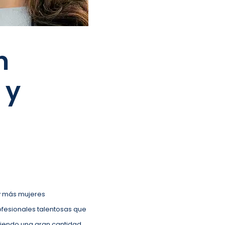
n
 y
ay más mujeres
rofesionales talentosas que
eciendo una gran cantidad