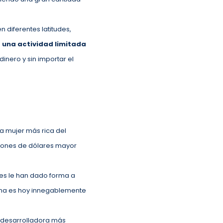
 diferentes latitudes,
s una actividad limitada
nero y sin importar el
a mujer más rica del
illones de dólares mayor
nes le han dado forma a
hina es hoy innegablemente
a desarrolladora más