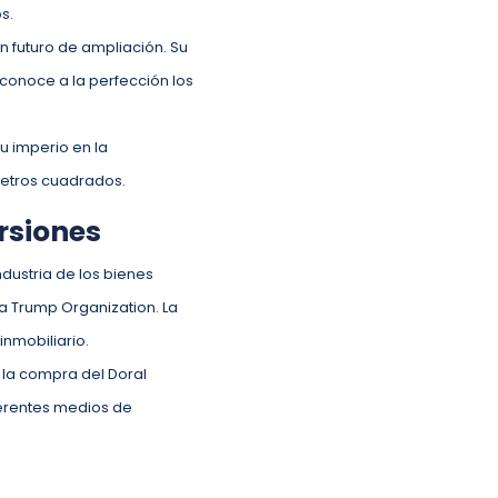
os.
n futuro de ampliación. Su
conoce a la perfección los
u imperio en la
 metros cuadrados.
ersiones
dustria de los bienes
la Trump Organization. La
inmobiliario.
 la compra del Doral
ferentes medios de