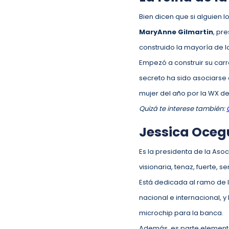
Bien dicen que si alguien l
MaryAnne Gilmartin
, pr
construido la mayoría de l
Empezó a construir su carr
secreto ha sido asociarse 
mujer del año por la WX de 
Quizá te interese también:
Jessica Ocegu
Es la presidenta de la As
visionaria, tenaz, fuerte, s
Está dedicada al ramo de l
nacional e internacional, y
microchip para la banca.
Además, es parte elementa