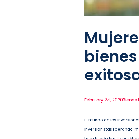
Mujere
bienes 
exitos
February 24, 2020
Bienes 
El mundo de las inversion
inversionistas liderando i
han dejado huella en difer