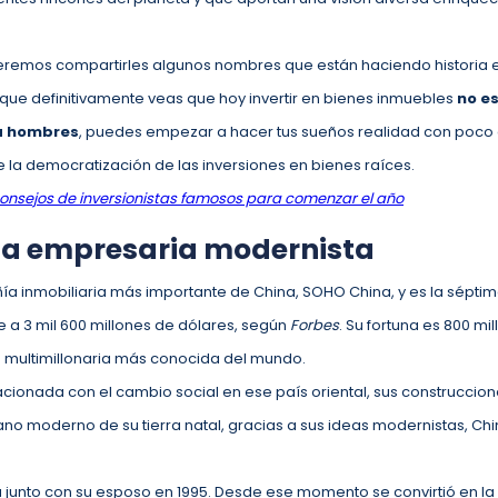
eremos compartirles algunos nombres que están haciendo historia en
que definitivamente veas que hoy invertir en bienes inmuebles
no e
ra hombres
, puedes empezar a hacer tus sueños realidad con poco di
de la democratización de las inversiones en bienes raíces.
onsej
os de inversionistas famosos para comenzar el año
na empresaria modernista
ía inmobiliaria más importante de China, SOHO China, y es la séptim
 a 3 mil 600 millones de dólares, según
Forbes
. Su fortuna es 800 m
a multimillonaria más conocida del mundo.
elacionada con el cambio social en ese país oriental, sus construccio
ano moderno de su tierra natal, gracias a sus ideas modernistas, C
 junto con su esposo en 1995. Desde ese momento se convirtió en l