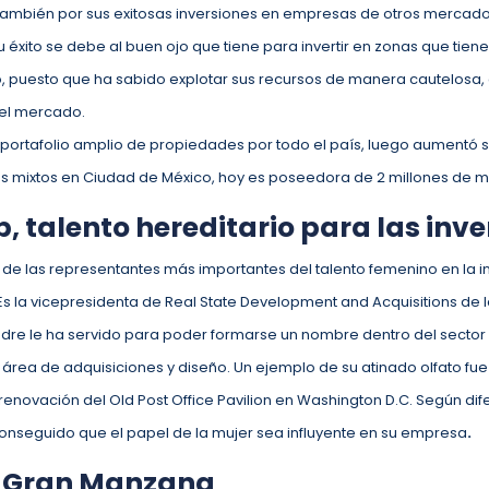
 también por sus exitosas inversiones en empresas de otros mercad
 éxito se debe al buen ojo que tiene para invertir en zonas que tiene
 puesto que ha sabido explotar sus recursos de manera cautelosa, 
 del mercado.
 portafolio amplio de propiedades por todo el país, luego aumentó s
os mixtos en Ciudad de México, hoy es poseedora de 2 millones de
 talento hereditario para las inv
de las representantes más importantes del talento femenino en la in
Es la vicepresidenta de Real State Development and Acquisitions de 
adre le ha servido para poder formarse un nombre dentro del sector 
rea de adquisiciones y diseño. Un ejemplo de su atinado olfato fue
 renovación del Old Post Office Pavilion en Washington D.C. Según di
onseguido que el papel de la mujer sea influyente en su empresa
.
la Gran Manzana