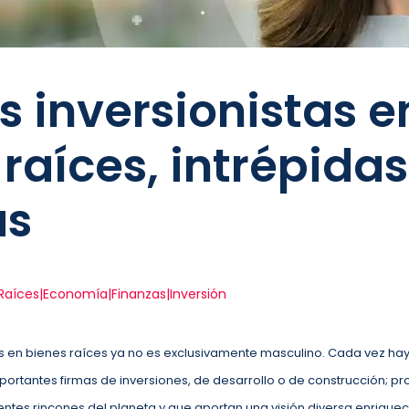
s inversionistas e
raíces, intrépidas
as
Raíces|Economía|Finanzas|Inversión
es en bienes raíces ya no es exclusivamente masculino. Cada vez h
mportantes firmas de inversiones, de desarrollo o de construcción; p
entes rincones del planeta y que aportan una visión diversa enriqu