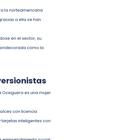
para la norteamericana
gracias a ella se han
dose en el sector, su
e condecorada como la
versionistas
ica Oceguera es una mujer
aíces con licencia
 tarjetas inteligentes con
ar emprendimiento social