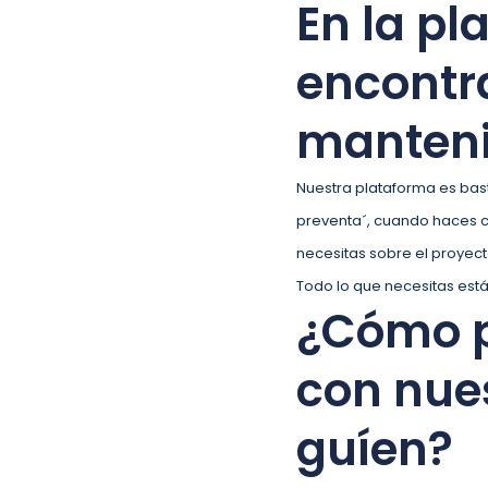
En la p
encontra
manteni
Nuestra plataforma es bast
preventa´, cuando haces cl
necesitas sobre el proyect
Todo lo que necesitas está 
¿Cómo p
con nue
guíen?