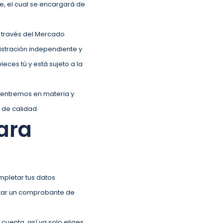
e, el cual se encargará de
 través del Mercado
istración independiente y
leces tú y está sujeto a la
 entremos en materia y
 de calidad.
ara
mpletar tus datos
nexar un comprobante de
cuenta, así ya solo eliges