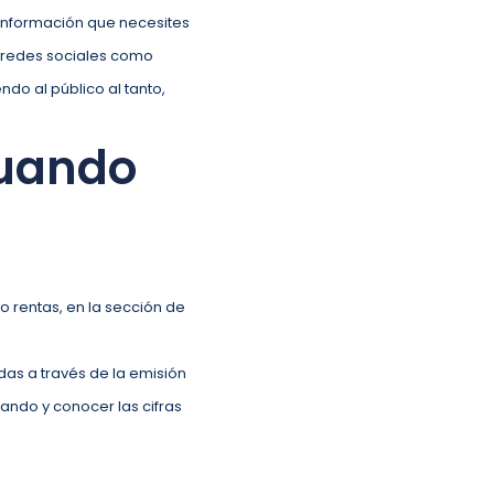
a información que necesites
redes sociales como
do al público al tanto,
cuando
.
o rentas, en la sección de
das a través de la emisión
ando y conocer las cifras