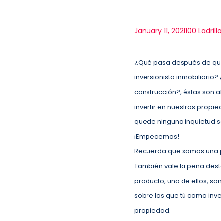
January 11, 2021
100 Ladrill
¿Qué pasa después de que
inversionista inmobiliari
construcción?, éstas son 
invertir en nuestras propi
quede ninguna inquietud so
¡Empecemos!
Recuerda que somos una pl
También vale la pena desta
producto, uno de ellos, so
sobre los que tú como inve
propiedad.