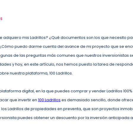
os
 adquiero mis Ladrillos? ¿Qué documentos son los que necesito pa
o? ¿Cómo puedo darme cuenta del avance de mi proyecto que se enc
algunas de las preguntas más comunes que nuestros inversionistas 
edades y hoy, en este artículo, nos hemos puesto la tarea de respond
bre nuestra plataforma, 100 Ladrillos.
ataforma digital, en la que puedes comprar y vender Ladrillos 100% 
car que invertir en
100 Ladrillos
es demasiado sencillo, donde ofrec
n los Ladrillos de propiedades en preventa, que son proyectos inmobi
rsionista puedes obtener un descuento por la inversión anticipada a