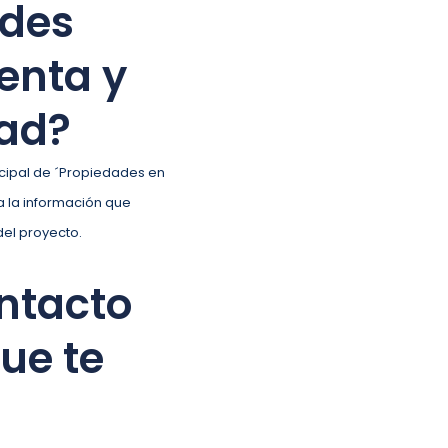
edes
enta y
dad?
incipal de ´Propiedades en
a la información que
del proyecto.
ntacto
ue te