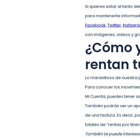
Si quieres estar al tanto 
para mantenerte informado
Facebook
,
Twitter
,
Instagr
con imágenes, videos y gr
¿Cómo y
rentan 
Lo maravilloso de nuestra 
Para conocer los movimient
Mi Cuenta, puedes tener a
También podrás ver un apar
de una factura. Es decir, 
totales de “rentas por liber
También te puede interesa