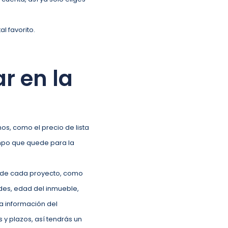
l favorito.
r en la
s, como el precio de lista
empo que quede para la
es de cada proyecto, como
ades, edad del inmueble,
a información del
y plazos, así tendrás un