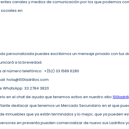
ferentes canales y medios de comunicación por los que podemos con
 sociales en:
 más personalizada puedes escribirnos un mensaje privado con tus d
unicará a la brevedad.
al número telefónico: +(52) 33 1589 6280
ail: hola@100ladrillos.com
e WhatsApp: 33 2784 3820
arlo en el chat de ayuda que tenemos activo en nuestro sitio
100ladri
ortante destacar que tenemos un Mercado Secundario en el que pu
s de inmuebles que ya están terminados y lo mejor, que ya pueden e
nversores en preventa pueden comercializar de nuevo sus Ladrillos y