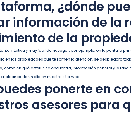
lataforma, ¿dónde pu
r información de la r
miento de la propie
ante intuitiva y muy fácil de navegar, por ejemplo, en la pantalla pr
ic en las propiedades que te llamen la atención, se desplegará tod
o, como en qué estatus se encuentra, información general y la fase 
al alcance de un clic en nuestro sitio web.
uedes ponerte en co
stros asesores para q