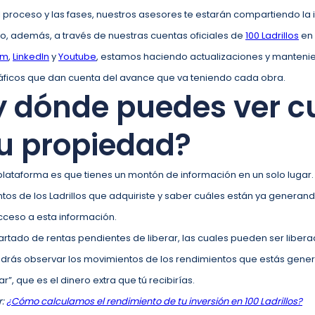
del proceso y las fases, nuestros asesores te estarán compartiendo l
, además, a través de nuestras cuentas oficiales de
100 Ladrillos
en 
am
,
LinkedIn
y
Youtube
, estamos haciendo actualizaciones y mantenien
áficos que dan cuenta del avance que va teniendo cada obra.
 dónde puedes ver 
tu propiedad?
plataforma es que tienes un montón de información en un solo lugar
os de los Ladrillos que adquiriste y saber cuáles están ya generand
cceso a esta información.
tado de rentas pendientes de liberar, las cuales pueden ser libera
podrás observar los movimientos de los rendimientos que estás gener
ar”, que es el dinero extra que tú recibirías.
r:
¿Cómo calculamos el rendimiento de tu inversión en 100 Ladrillos?