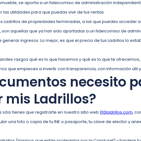
nmueble, se aporta a un fideicomiso de administración independient
 las utilidades para que puedas vivir de tus rentas.
os Ladrillos de propiedades terminadas, a las que puedes acceder a
s, son aquellas que ya han sido aportadas a un fideicomiso de admin
generar ingresos. Lo mejor, es que el precio de tus Ladrillos lo estab
andes rasgos qué es lo que hacemos y qué es lo que te ofrecemos,
 que empieces a invertir con transparencia, con información útil y
cumentos necesito p
 mis Ladrillos?
s sólo tienes que registrarte en nuestro sitio web
100ladrillos.com
, co
ubir una foto o copia de tu INE o pasaporte, tu clave de elector y a
ontratos (mismos que están protegidos por la Condusef) y fondear tu 