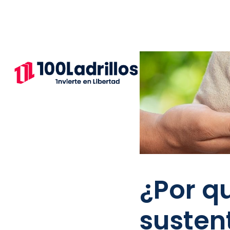
¿Por q
susten