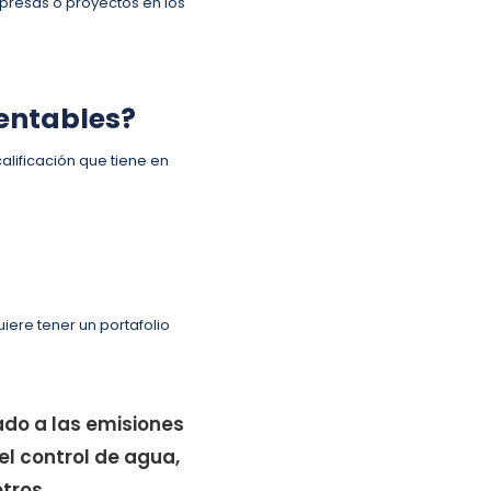
mpresas o proyectos en los
tentables?
lificación que tiene en
:
iere tener un portafolio
ado a las emisiones
el control de agua,
otros.