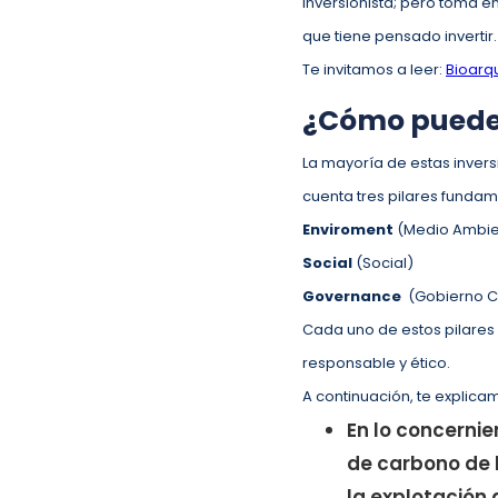
inversionista; pero toma e
que tiene pensado invertir
Te invitamos a leer:
Bioarqu
¿Cómo puedes 
La mayoría de estas invers
cuenta tres pilares fundam
Enviroment
(Medio Ambi
Social
(Social)
Governance
(Gobierno C
Cada uno de estos pilares 
responsable y ético.
A continuación, te explica
En lo concerni
de carbono de l
la explotación 