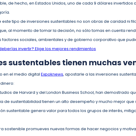
able, de hecho, en Estados Unidos, uno de cada 9 dólares invertidos
goría.
este tipo de inversiones sustentables no son obras de caridad ni fila
que, al momento de tomar la decisión, no sólo tomas en cuenta rendi
s factores sociales, ambientales y de gobierno corporativo que pudie
deberías invertir? Elige los mejores rendimientos
nes sustentables tienen muchas ve
o en el medio digital
Expoknews
, apostarle a las inversiones sustent
 dinero:
estudios de Harvard y del London Business School, han demostrado q
ia de sustentabilidad tienen un alto desempeño y mucho mejor que
sión sustentable genera valor para todos los grupos de interés, miti
ra sostenible promueves nuevas formas de hacer negocios y motiv