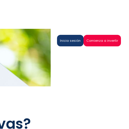
Inicia sesión
Comienza a invertir
ivas?