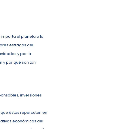
importa el planeta o la
ores estragos del
unidades y por la
n y por qué son tan
ponsables, inversiones
orque éstos repercuten en
ctativas económicas del