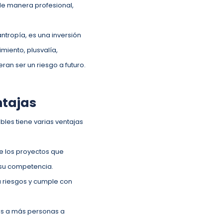
 de manera profesional,
ntropía, es una inversión
miento, plusvalía,
ran ser un riesgo a futuro.
ntajas
ables tiene varias ventajas
ue los proyectos que
 su competencia.
ga riesgos y cumple con
as a más personas a