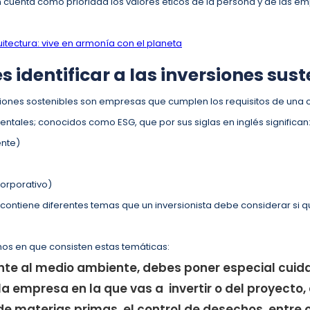
n cuenta como prioridad los valores éticos de la persona y de las e
.
itectura: vive en armonía con el planeta
identificar a las inversiones sus
iones sostenibles son empresas que cumplen los requisitos de una ca
entales; conocidos como ESG, que por sus siglas en inglés significan
ente)
orporativo)
contiene diferentes temas que un inversionista debe considerar si qu
mos en que consisten estas temáticas:
ente al medio ambiente, debes poner especial cuid
a empresa en la que vas a invertir o del proyecto, 
de materias primas, el control de desechos, entre 