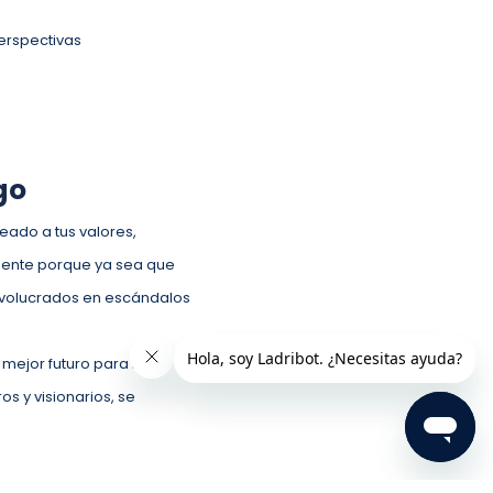
erspectivas
go
neado a tus valores,
igente porque ya sea que
 involucrados en escándalos
 mejor futuro para la
s y visionarios, se