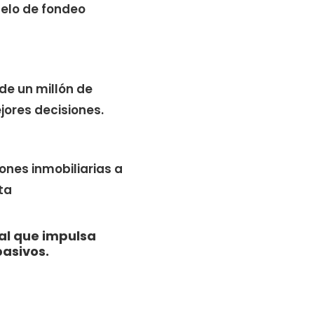
elo de fondeo
de un millón de
jores decisiones.
iones inmobiliarias a
ta
tal que impulsa
pasivos.