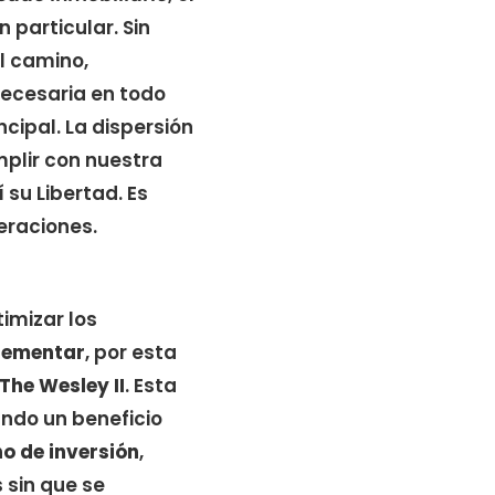
 particular. Sin
l camino,
necesaria en todo
ncipal. La dispersión
mplir con nuestra
su Libertad. Es
eraciones.
imizar los
plementar
, por esta
The Wesley II
. Esta
ando un beneficio
o de inversión
,
 sin que se