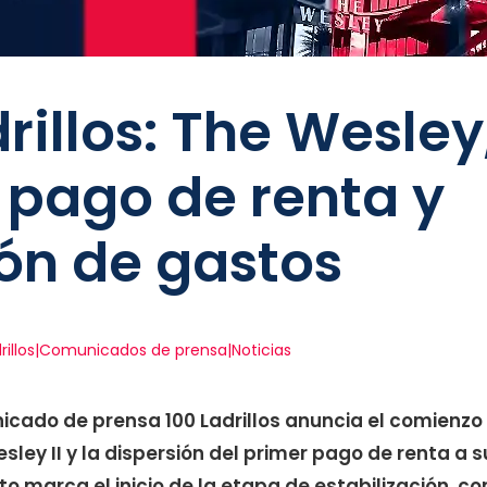
rillos: The Wesley
 pago de renta y
ón de gastos
drillos|Comunicados de prensa|Noticias
icado de prensa 100 Ladrillos anuncia el comienzo
ley II y la dispersión del primer pago de renta a s
o marca el inicio de la etapa de estabilización, c