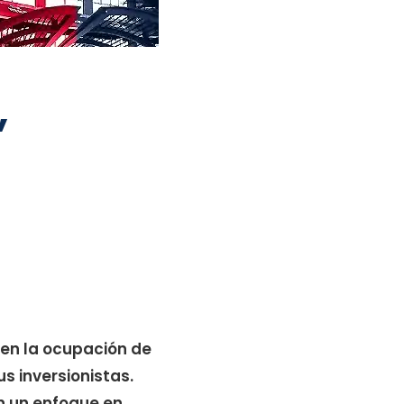
,
 en la ocupación de
us inversionistas.
on un enfoque en