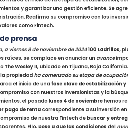
mientos y garantizar una gestión eficiente. Se agr
istración. Reafirma su compromiso con los invers
 valores como Fintech.
de prensa
o, a viernes 8 de noviembre de 2024
100 Ladrillos
, p
es raíces, se complace en anunciar un
avance
impo
io
The Wesley II,
ubicado en Tijuana, Baja Californi
 la propiedad
ha comenzado su etapa de ocupació
arca el inicio de una
fase clave de estabilización y
compromiso con nuestros inversionistas y la búsq
imientos, el pasado
lunes 4 de noviembre
hemos rea
er pago de renta
correspondiente a su inversión en 
 compromiso de nuestra Fintech de
buscar y entreg
sparentes. Ello,
pese a que las condiciones
del
merc