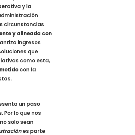
erativa y la
 administración
as circunstancias
ente y alineada con
rantiza ingresos
soluciones que
iciativas como esta,
ometido
con la
stas.
presenta un paso
. Por lo que nos
no solo sean
stración
es parte