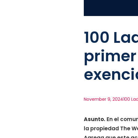
100 Lad
primer
exenci
November 9, 2024
100 La
Asunto.
En el comun
la propiedad The Wes
Agrega que este act