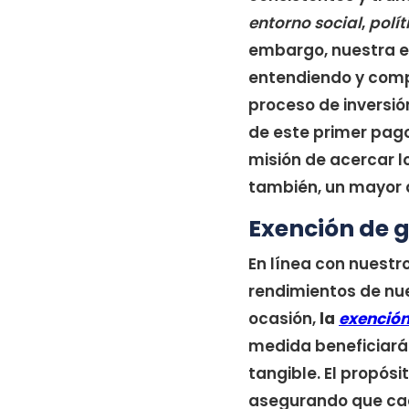
entorno social
,
polít
embargo, nuestra e
entendiendo y comp
proceso de inversión
de este primer pago
misión de acercar l
también, un mayor 
Exención de 
En línea con nuestr
rendimientos de nue
ocasión,
la
exención
medida beneficiará 
tangible. El propósi
asegurando que cada