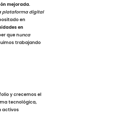
sión mejorada
.
a plataforma digital
positado en
nidades en
er que n
unca
uimos trabajando
folio y crecemos el
rma tecnológica,
n activos