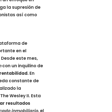
ega la supresión de
ionistas así como
lataforma de
rtante en el
a. Desde este mes,
n
con un inquilino de
 rentabilidad
. En
ueda constante de
lizado la
The Wesley II. Esta
ar resultados
ado inmobiliario
, el