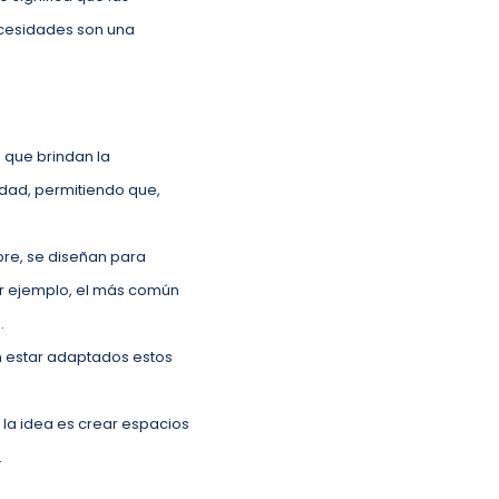
ecesidades son una
a que brindan la
idad, permitiendo que,
pre, se diseñan para
r ejemplo, el más común
a.
n estar adaptados estos
 la idea es crear espacios
.