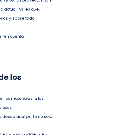
orismo, los proyectos han
 actual. Así es que,
sos y, sobre todo,
er en cuenta:
de los
n los materiales, a los
s usos.
e desde aquí parte no sólo
trictamente estética. Hoy