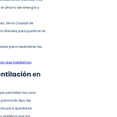
el ahorro de energía y
lez, de la Ciudad de
s árboles para purificar el
ñada para neutralizar las
acio que habitamos
entilación
en
 que permitan los usos
n para todo tipo de
emia para quedarse.
 significa que las