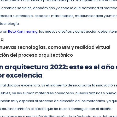
o empieza con muchas posibilidades para la arquitectura y el interi
s cambios sociales, económicos y a todo lo que demanda el mercado
ctura sustentable, espacios más flexibles, multifuncionales y lumino
 tecnología.
do en
Reto Kommerling
, los nuevos diseños y construcción deben ten
ad
 nuevas tecnologías, como BIM y realidad virtual
ación del proceso arquitectónico
 arquitectura 2022: este es el año 
or excelencia
rialidad por excelencia. Es el momento de incorporar la innovación e
ibles, se les suman materiales novedosos, nuevas texturas y nuevo
nción muy especial al proceso de elección de los materiales, ya qu
ntes, sino también el efecto que se busca conseguir con el diseño.
que este va a ser el año de liberación de la fachada, de su labor es