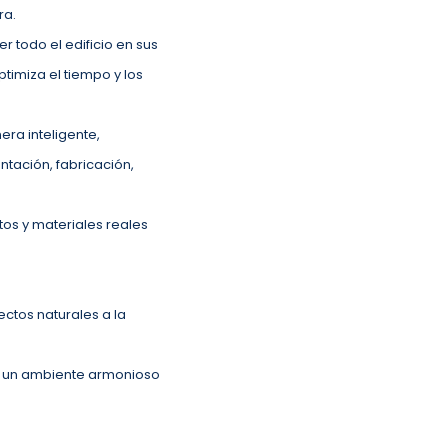
ra.
 todo el edificio en sus
ptimiza el tiempo y los
ra inteligente,
tación, fabricación,
os y materiales reales
ectos naturales a la
ar un ambiente armonioso