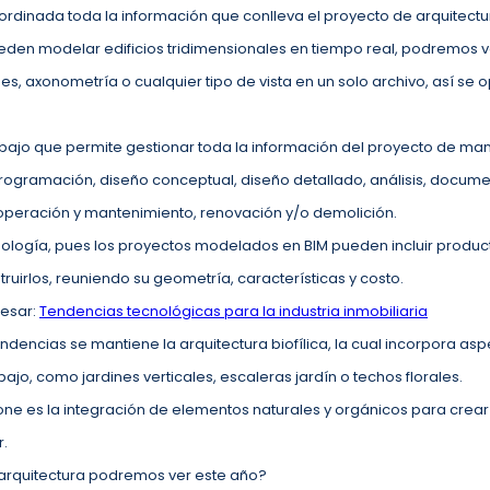
inada toda la información que conlleva el proyecto de arquitectu
den modelar edificios tridimensionales en tiempo real, podremos ver
es, axonometría o cualquier tipo de vista en un solo archivo, así se o
ajo que permite gestionar toda la información del proyecto de mane
ogramación, diseño conceptual, diseño detallado, análisis, documen
, operación y mantenimiento, renovación y/o demolición.
nología, pues los proyectos modelados en BIM pueden incluir product
truirlos, reuniendo su geometría, características y costo.
resar:
Tendencias tecnológicas para la industria inmobiliaria
tendencias se mantiene la arquitectura biofílica, la cual incorpora asp
ajo, como jardines verticales, escaleras jardín o techos florales.
one es la integración de elementos naturales y orgánicos para cre
r.
 arquitectura podremos ver este año?