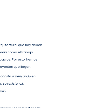
arquitectura, que hoy deben
emia como el trabajo
pacios. Por esto, hemos
royectos que llegan.
n construir pensando en
en su resistencia
os”.