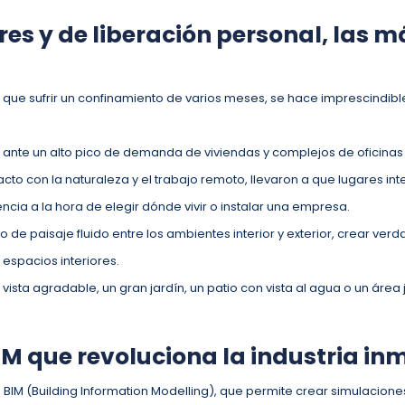
res y de liberación personal, las m
ue sufrir un confinamiento de varios meses, se hace imprescindibl
nte un alto pico de demanda de viviendas y complejos de oficinas 
ntacto con la naturaleza y el trabajo remoto, llevaron a que lugares i
cia a la hora de elegir dónde vivir o instalar una empresa.
 de paisaje fluido entre los ambientes interior y exterior, crear verda
espacios interiores.
sta agradable, un gran jardín, un patio con vista al agua o un área j
M que revoluciona la industria in
 BIM (Building Information Modelling), que permite crear simulaciones