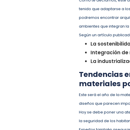
Como te decíamos, este añ
tenido que adaptarse a lo
podremos encontrar arquite
ambientes que integran la
Según un artículo publica
La sostenibilid
Integración de
La industrializ
Tendencias en
materiales p
Este será el año de la mate
diseños que parecen impos
Hoy se debe poner una ate
la seguridad de los habita
Expertos también aseguran 