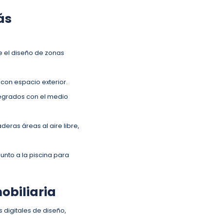
ás
e el diseño de zonas
con espacio exterior.
ntegrados con el medio
deras áreas al aire libre,
unto a la piscina para
mobiliaria
 digitales de diseño,