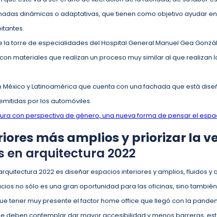
hadas dinámicas o adaptativas, que tienen como objetivo ayudar en 
bitantes.
e la torre de especialidades del Hospital General Manuel Gea Gonzá
con materiales que realizan un proceso muy similar al que realizan lo
 en México y Latinoamérica que cuenta con una fachada que está dise
mitidas por los automóviles.
tura con perspectiva de género, una nueva forma de pensar el esp
riores más amplios y priorizar la v
s en arquitectura 2022
rquitectura 2022 es diseñar espacios interiores y amplios, fluidos y
acios no sólo es una gran oportunidad para las oficinas, sino tambié
que tener muy presente el factor home office que llegó con la pand
se deben contemplar dar mayor accesibilidad y menos barreras, esto