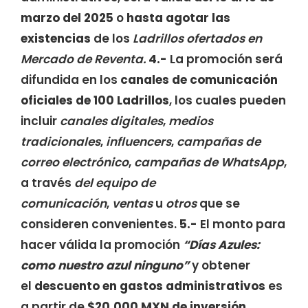
marzo del 2025
o
hasta agotar las
existencias
de los
Ladrillos ofertados en
Mercado de Reventa.
4.-
La promoción será
difundida en los
canales de comunicación
oficiales de 100 Ladrillos
, los cuales pueden
incluir
canales digitales
,
medios
tradicionales
,
influencers
,
campañas de
correo electrónico
,
campañas de WhatsApp
,
a través
del equipo de
comunicación
,
ventas
u
otros
que se
consideren convenientes.
5.-
El monto para
hacer válida la promoción
“Días Azules:
como nuestro azul ninguno”
y obtener
el
descuento en gastos administrativos
es
a partir de
$20,000 MXN de inversión
,