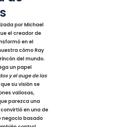
es
izada por Michael
fue el creador de
ansformó en el
muestra cómo Ray
rincón del mundo.
uega un papel
os y el auge de las
que su visión se
ones valiosas,
que parezca una
convirtió en una de
e negocio basado
también control