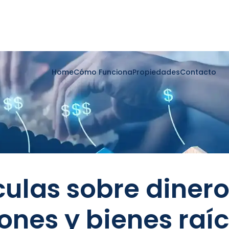
Home
Cómo Funciona
Propiedades
Contacto
culas sobre dinero
iones y bienes raí