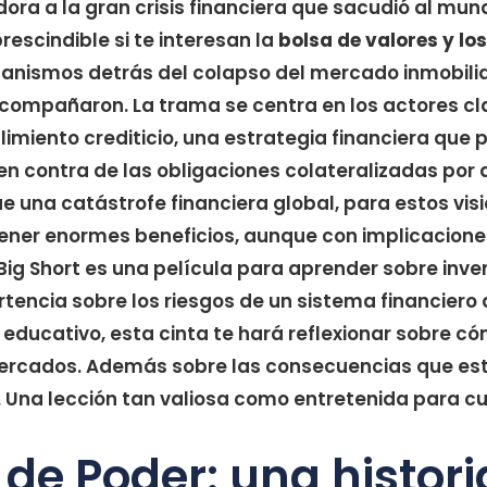
ora a la gran crisis financiera que sacudió al mund
rescindible si te interesan la
bolsa de valores y lo
anismos detrás del colapso del mercado inmobilia
acompañaron. La trama se centra en los actores cl
miento crediticio, una estrategia financiera que 
en contra de las obligaciones colateralizadas por
 una catástrofe financiera global, para estos visi
ener enormes beneficios, aunque con implicacione
Big Short es una película para aprender sobre inve
rtencia sobre los riesgos de un sistema financiero
y educativo, esta cinta te hará reflexionar sobre c
mercados. Además sobre las consecuencias que es
 Una lección tan valiosa como entretenida para c
e Poder: una histori