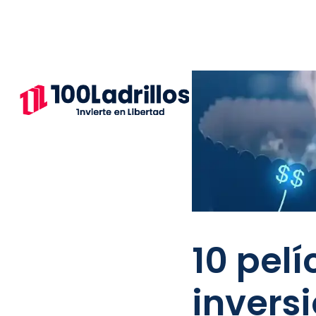
10 pelí
invers