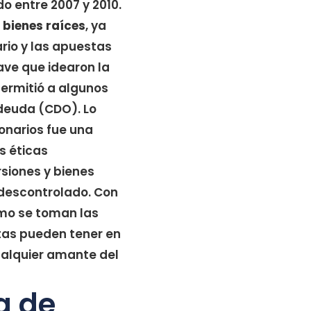
o entre 2007 y 2010.
s bienes raíces
, ya
rio y las apuestas
ave que idearon la
permitió a algunos
 deuda (CDO). Lo
onarios fue una
s éticas
rsiones y bienes
 descontrolado. Con
ómo se toman las
tas pueden tener en
ualquier amante del
a de