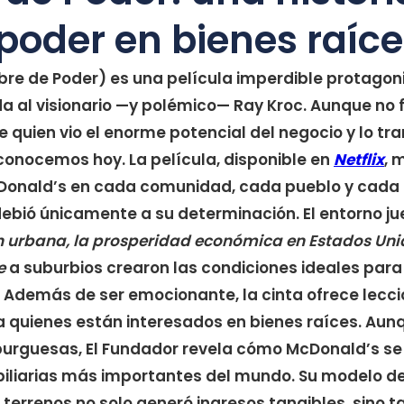
 poder en bienes raíc
re de Poder) es una película imperdible protagon
da al visionario —y polémico— Ray Kroc. Aunque no 
e quien vio el enorme potencial del negocio y lo tr
conocemos hoy. La película, disponible en
Netflix
, 
Donald’s en cada comunidad, cada pueblo y cada 
 debió únicamente a su determinación. El entorno j
n urbana, la prosperidad económica en Estados Unid
e
a suburbios crearon las condiciones ideales para 
a. Además de ser emocionante, la cinta ofrece lecci
 quienes están interesados en bienes raíces. Aun
urguesas, El Fundador revela cómo McDonald’s se 
iliarias más importantes del mundo. Su modelo d
e terrenos no solo generó ingresos tangibles, sino 