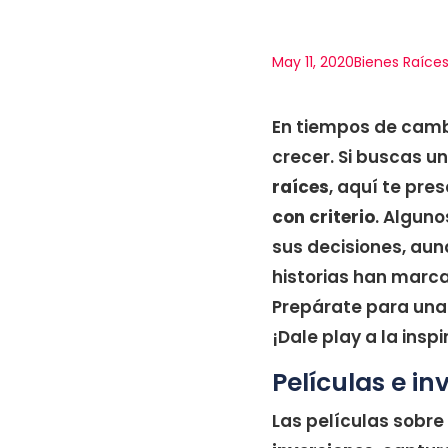
May 11, 2020
Bienes Raíce
En tiempos de cambi
crecer. Si buscas u
raíces
, aquí te pre
con criterio
. Alguno
sus decisiones, aun
historias han marc
Prepárate para una 
¡Dale play a la insp
Películas e in
Las películas sobre