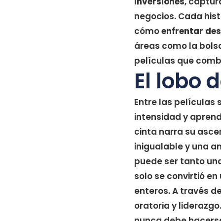
inversiones
, captur
negocios. Cada his
cómo
enfrentar des
áreas como la bolsa
películas que combi
El lobo 
Entre las películas
intensidad y aprendi
cinta narra su asce
inigualable y una 
puede ser tanto una
solo se convirtió en
enteros. A través d
oratoria y liderazg
nunca debe hacerse 