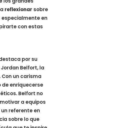
de los grandes
ra
reflexionar
sobre
,
especialmente en
pirarte con estas
destaca por su
Jordan Belfort, la
. Con un carisma
o de enriquecerse
ticos. Belfort no
y motivar a equipos
 un referente en
cia sobre lo que
ula que te inspire,