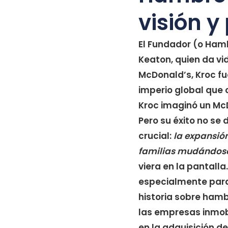
visión y
El Fundador (o Hamb
Keaton, quien da vi
McDonald’s, Kroc fu
imperio global que 
Kroc imaginó un Mc
Pero su éxito no se
crucial:
la expansió
familias mudándos
viera en la pantall
especialmente para
historia sobre hamb
las empresas inmob
en la adquisición d