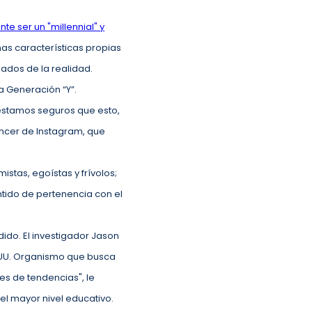
te ser un "millennial" y
nas características propias
ados de la realidad.
a Generación “Y”.
estamos seguros que esto,
uencer de Instagram, que
stas, egoístas y frívolos;
ntido de pertenencia con el
ido. El investigador Jason
E.UU. Organismo que busca
s de tendencias", le
el mayor nivel educativo.