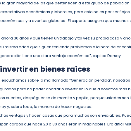
e la gran mayoría de los que pertenecen a este grupo de población 
expectativas económicas y laborales, pero esto no es por ser flojos o
s económicas y a eventos globales. El experto asegura que muchas 
en ahora 30 años y que tienen un trabajo y tal vez su propia casa y ah
e su misma edad que siguen teniendo problemas a la hora de encon
generación tiene una clara ventaja económica", explica Dorsey.
invertir en bienes raíces
ue escuchamos sobre la mal llamada “Generación perdida”, nosotros
igurados para no poder ahorrar o invertir en lo que a nosotros más no
ntos cuentos, despéguense de mamita y papito, porque ustedes son
o hoy y, sobre todo, la manera de hacer negocios.
uchas ventajas y hacen cosas que para muchos son envidiables. Pue
Ocupan cargos que hace 20 o 30 años eran inimaginables. Era difícil vi