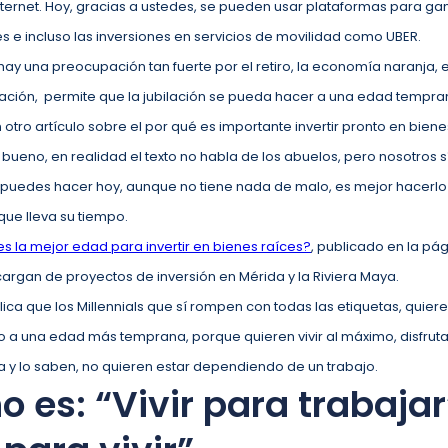
nternet. Hoy, gracias a ustedes, se pueden usar plataformas para ga
es e incluso las inversiones en servicios de movilidad como UBER.
 una preocupación tan fuerte por el retiro, la economía naranja, es 
ción, permite que la jubilación se pueda hacer a una edad tempra
tro artículo sobre el por qué es importante invertir pronto en biene
bueno, en realidad el texto no habla de los abuelos, pero nosotros
puedes hacer hoy, aunque no tiene nada de malo, es mejor hacerlo 
que lleva su tiempo.
es la mejor edad para invertir en bienes raíces?
, publicado en la pá
cargan de proyectos de inversión en Mérida y la Riviera Maya.
lica que los Millennials que sí rompen con todas las etiquetas, quieren
o a una edad más temprana, porque quieren vivir al máximo, disfruta
a y lo saben, no quieren estar dependiendo de un trabajo.
o es: “Vivir para trabajar