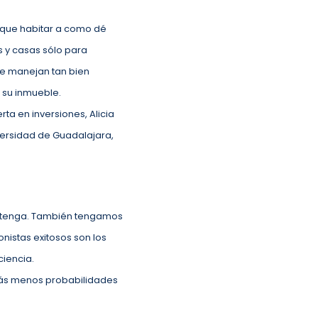
e que habitar a como dé
 y casas sólo para
ue manejan tan bien
 su inmueble.
erta en inversiones, Alicia
versidad de Guadalajara,
te tenga. También tengamos
onistas exitosos son los
ciencia.
drás menos probabilidades