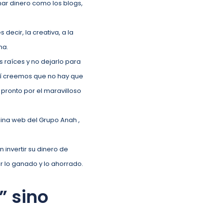
nar dinero como los blogs,
decir, la creativa, a la
na.
s raíces y no dejarlo para
 sí creemos que no hay que
pronto por el maravilloso
gina web del Grupo Anah ,
 invertir su dinero de
r lo ganado y lo ahorrado.
” sino