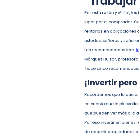
“Trabajar 
Por esta razón y ¡Al fin!,
lugar por el comprador. C
rentarlos en aplicaciones 
ustedes, señoras y señores
Les recomendamos leer:
I
Márquez Huizar, profesora
hace cinco recomendacione
¡Invertir pero
Recordemos que lo que en d
en cuenta que la plusvalía 
que pueden ver más allá d
Por eso invertir en bienes
de adquirir propiedades a 