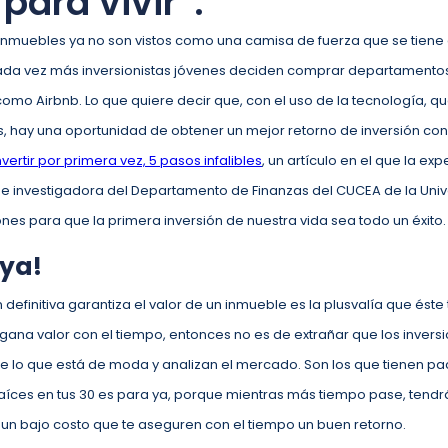
para vivir”.
 los inmuebles ya no son vistos como una camisa de fuerza que se tien
ada vez más inversionistas jóvenes deciden comprar departamentos
como Airbnb. Lo que quiere decir que, con el uso de la tecnología, q
, hay una oportunidad de obtener un mejor retorno de inversión con
nvertir por primera vez, 5 pasos infalibles
, un artículo en el que la exp
 e investigadora del Departamento de Finanzas del CUCEA de la Uni
s para que la primera inversión de nuestra vida sea todo un éxito.
 ya!
efinitiva garantiza el valor de un inmueble es la plusvalía que és
gana valor con el tiempo, entonces no es de extrañar que los inversi
e lo que está de moda y analizan el mercado. Son los que tienen pa
 raíces en tus 30 es para ya, porque mientras más tiempo pase, ten
un bajo costo que te aseguren con el tiempo un buen retorno.