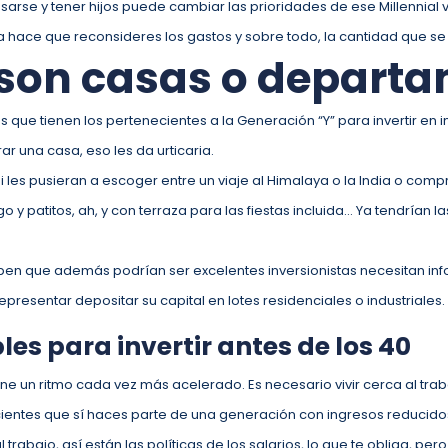
rse y tener hijos puede cambiar las prioridades de ese Millennial
a hace que reconsideres los gastos y sobre todo, la cantidad que se 
 son casas o depart
que tienen los pertenecientes a la Generación “Y” para invertir en
r una casa, eso les da urticaria.
 les pusieran a escoger entre un viaje al Himalaya o la India o comp
 y patitos, ah, y con terraza para las fiestas incluida… Ya tendrían la
aben que además podrían ser excelentes inversionistas necesitan inf
presentar depositar su capital en lotes residenciales o industriales.
les para invertir antes de los 40
ne un ritmo cada vez más acelerado. Es necesario vivir cerca al tra
ientes que sí haces parte de una generación con ingresos reducidos,
 trabajo, así están las políticas de los salarios, lo que te obliga, per