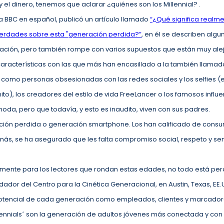
 el dinero, tenemos que aclarar ¿quiénes son los Millennial? .
 la BBC en español, publicó un artículo llamado
“¿Qué significa realmen
 verdades sobre esta "generación perdida?”
, en él se describen algu
ción, pero también rompe con varios supuestos que están muy alej
 características con las que más han encasillado a la también llamad
como personas obsesionadas con las redes sociales y los selfies (
ito), los creadores del estilo de vida FreeLancer o los famosos infl
moda, pero que todavía, y esto es inaudito, viven con sus padres.
ión perdida o generación smartphone. Los han calificado de consumi
más, se ha asegurado que les falta compromiso social, respeto y se
mente para los lectores que rondan estas edades, no todo está perd
dador del Centro para la Cinética Generacional, en Austin, Texas, E
potencial de cada generación como empleados, clientes y marcadore
llennials´ son la generación de adultos jóvenes más conectada y con 