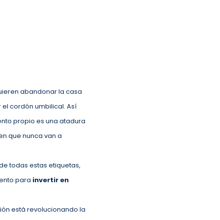
 quieren abandonar la casa
el cordón umbilical. Así
ento propio es una atadura
een que nunca van a
de todas estas etiquetas,
mento para
invertir en
ión está revolucionando la