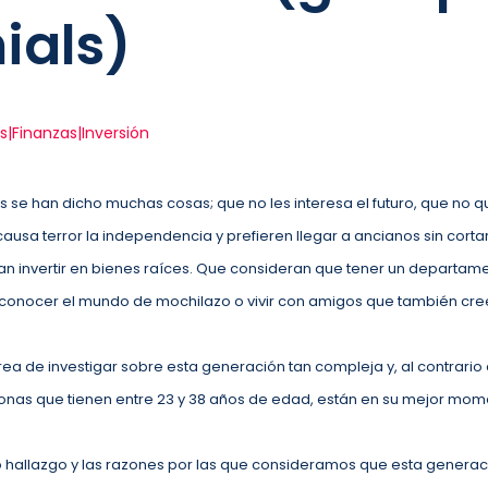
ials)
s|Finanzas|Inversión
als se han dicho muchas cosas; que no les interesa el futuro, que no
usa terror la independencia y prefieren llegar a ancianos sin cortar 
an invertir en bienes raíces. Que consideran que tener un departam
n conocer el mundo de mochilazo o vivir con amigos que también cr
rea de investigar sobre esta generación tan compleja y, al contrario 
onas que tienen entre 23 y 38 años de edad, están en su mejor mo
o hallazgo y las razones por las que consideramos que esta generac