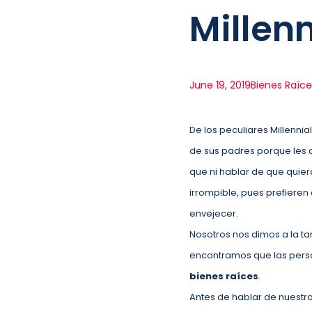
Millenn
June 19, 2019
Bienes Raíce
De los peculiares Millenni
de sus padres porque les ca
que ni hablar de que quier
irrompible, pues prefiere
envejecer.
Nosotros nos dimos a la ta
encontramos que las pers
bienes raíces
.
Antes de hablar de nuestr