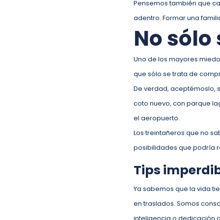
Pensemos también que casa
adentro. Formar una famili
No sólo
Uno de los mayores miedos 
que sólo se trata de compra
De verdad, aceptémoslo, si
coto nuevo, con parque lago
el aeropuerto.
Los treintañeros que no s
posibilidades que podría re
Tips imperdib
Ya sabemos que la vida tie
en traslados. Somos consc
inteligencia o dedicación al