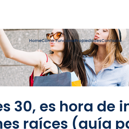
Home
Cómo Funciona
Propiedades
Contacto
es 30, es hora de i
nes raíces (guía p