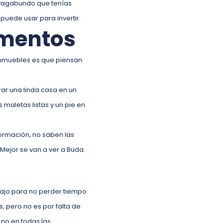
 vagabundo que tenías
puede usar para invertir.
amentos
 inmuebles es que piensan
rar una linda casa en un
s maletas listas y un pie en
ormación, no saben las
 Mejor se van a ver a Buda.
bajo para no perder tiempo
 pero no es por falta de
o no en todas las