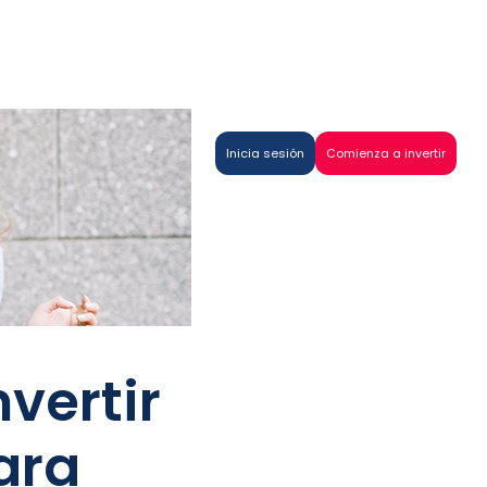
Inicia sesión
Comienza a invertir
nvertir
ara