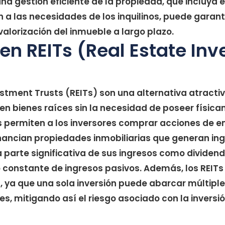
na gestión eficiente de la propiedad, que incluya
n a las necesidades de los inquilinos, puede garant
 valorización del inmueble a largo plazo.
 en REITs (Real Estate In
estment Trusts (REITs) son una alternativa atracti
 en bienes raíces sin la necesidad de poseer físic
Ts permiten a los inversores comprar acciones de 
nancian propiedades inmobiliarias que generan ing
a parte significativa de sus ingresos como dividend
o constante de ingresos pasivos. Además, los REITs
ón, ya que una sola inversión puede abarcar múltipl
es, mitigando así el riesgo asociado con la inversi