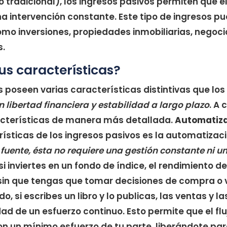
tradicional), los ingresos pasivos permiten que el
a intervención constante. Este tipo de ingresos pu
omo inversiones, propiedades inmobiliarias, negoc
s.
us características?
s poseen varias características distintivas que lo
libertad financiera y estabilidad a largo plazo
. A 
acterísticas de manera más detallada.
Automatiz
rísticas de los ingresos pasivos es la automatizac
fuente, ésta no requiere una gestión constante ni u
 si inviertes en un fondo de índice, el rendimiento d
n que tengas que tomar decisiones de compra o v
, si escribes un libro y lo publicas, las ventas y la
ad de un esfuerzo continuo. Esto permite que el flu
n un mínimo esfuerzo de tu parte, liberándote par