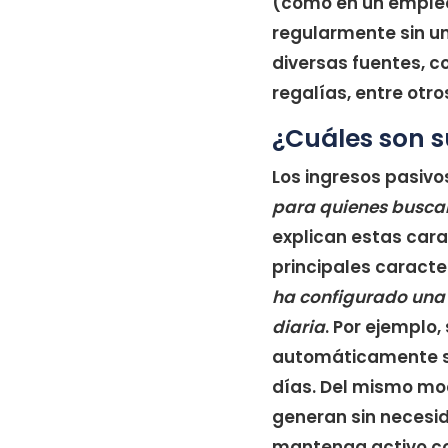
(como en un empleo 
regularmente sin un
diversas fuentes, c
regalías, entre otro
¿Cuáles son s
Los ingresos pasivo
para quienes buscan 
explican estas car
principales caracte
ha configurado una 
diaria
. Por ejemplo,
automáticamente si
días. Del mismo modo
generan sin necesid
mantenga activo co