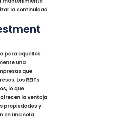
 el mantenimiento
izar la continuidad
vestment
va para aquellos
amente una
empresas que
resos. Los REITs
os, lo que
 ofrecen la ventaja
es propiedades y
ón en una sola