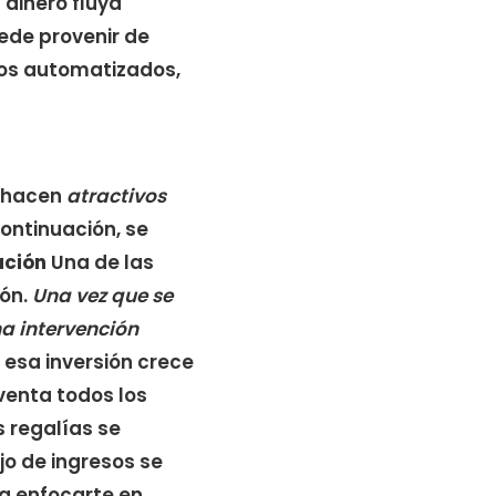
 dinero fluya
ede provenir de
ios automatizados,
s hacen
atractivos
continuación, se
ación
Una de las
ión.
Una vez que se
na intervención
e esa inversión crece
enta todos los
s regalías se
jo de ingresos se
a enfocarte en