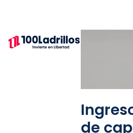
Ingres
de cap