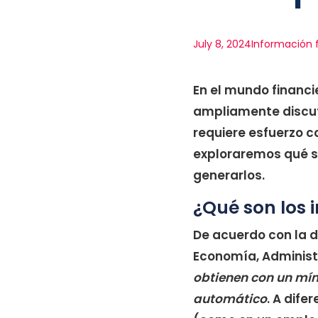
July 8, 2024
Información 
En el mundo financi
ampliamente discut
requiere esfuerzo c
exploraremos qué so
generarlos.
¿Qué son los 
De acuerdo con la d
Economía, Administr
obtienen con un mín
automático
. A dife