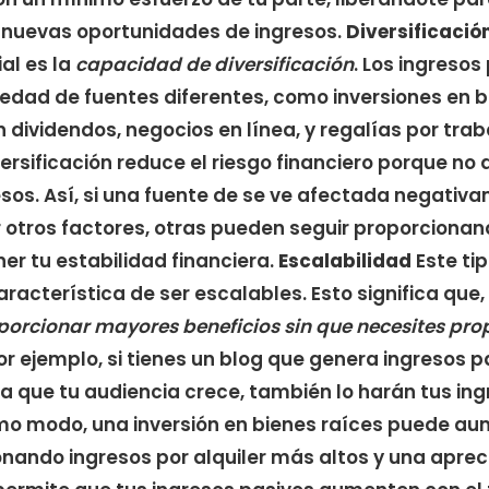
o nuevas oportunidades de ingresos.
Diversificació
al es la
capacidad de diversificación
. Los ingreso
iedad de fuentes diferentes, como inversiones en b
dividendos, negocios en línea, y regalías por trab
iversificación reduce el riesgo financiero porque n
esos. Así, si una fuente de se ve afectada negati
 otros factores, otras pueden seguir proporcionan
r tu estabilidad financiera.
Escalabilidad
Este ti
racterística de ser escalables. Esto significa que,
porcionar mayores beneficios sin que necesites p
Por ejemplo, si tienes un blog que genera ingresos 
a que tu audiencia crece, también lo harán tus ing
mo modo, una inversión en bienes raíces puede au
onando ingresos por alquiler más altos y una apreci