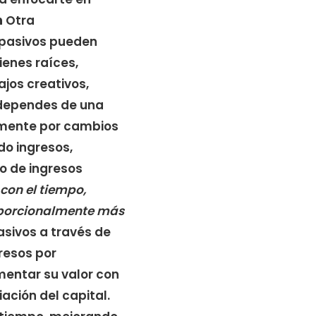
n
Otra
s pasivos pueden
ienes raíces,
ajos creativos,
o dependes de una
vamente por cambios
do ingresos,
po de ingresos
con el tiempo,
roporcionalmente más
pasivos a través de
resos por
mentar su valor con
ación del capital.