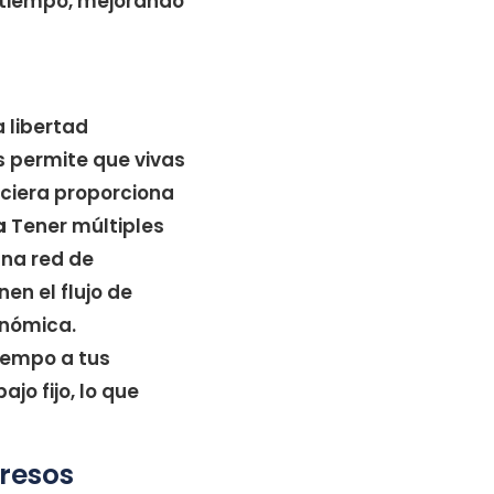
 tiempo, mejorando
 libertad
s permite que vivas
nciera proporciona
a
Tener múltiples
una red de
en el flujo de
onómica.
iempo a tus
jo fijo, lo que
gresos