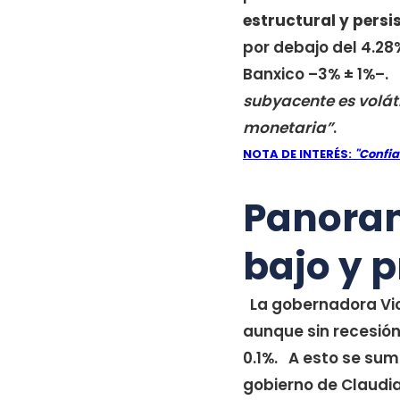
estructural y persi
por debajo del 4.28
Banxico –3% ± 1%–. 
subyacente es voláti
monetaria”
.
NOTA DE INTERÉS:
"Confia
Panoram
bajo y p
La gobernadora Vic
aunque sin recesión
0.1%. A esto se suma
gobierno de Claud