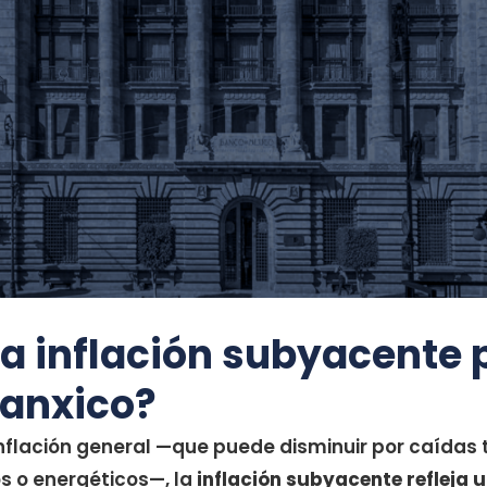
la inflación subyacente 
Banxico?
inflación general —que puede disminuir por caídas
s o energéticos—, la
inflación subyacente refleja 