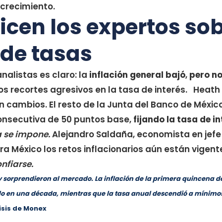
l crecimiento.
icen los expertos sob
 de tasas
nalistas es claro: la
inflación general bajó
,
pero no
os recortes agresivos en la tasa de interés. Heath 
n cambios. El resto de la Junta del Banco de Méxic
onsecutiva de 50 puntos base,
fijando la tasa de i
 se impone.
Alejandro Saldaña, economista en jefe
a México los retos inflacionarios aún están vigent
nfiarse.
 sorprendieron al mercado. La inflación de la primera quincena de 
o en una década, mientras que la tasa anual descendió a mínimos n
isis de Monex