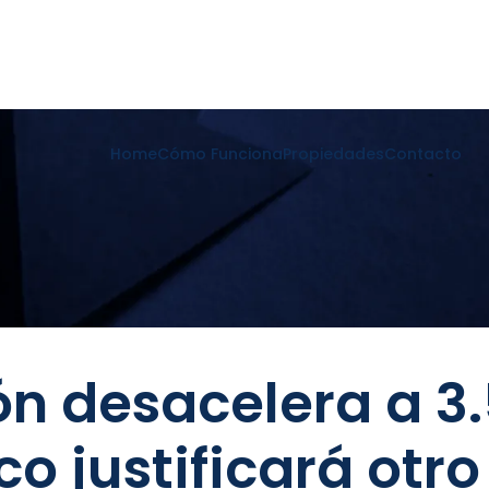
Home
Cómo Funciona
Propiedades
Contacto
ión desacelera a 3
o justificará otro