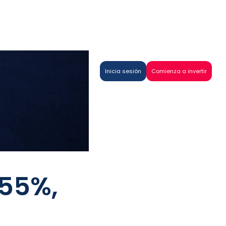
Inicia sesión
Comienza a invertir
.55%,