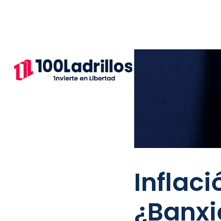
Inflac
¿Banxic