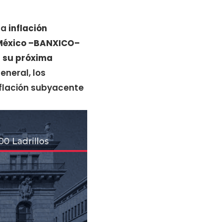
la
inflación
México –BANXICO–
n su próxima
eneral, los
nflación subyacente