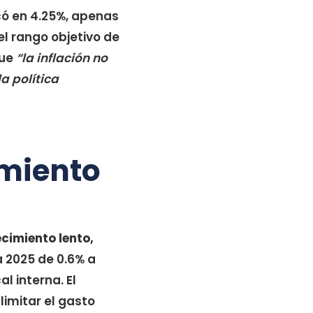
icó en 4.25%, apenas
el rango objetivo de
que
“la inflación no
a política
miento
cimiento lento,
a 2025 de 0.6% a
l interna. El
 limitar el gasto