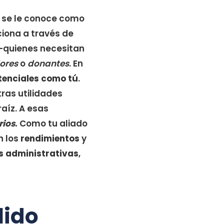
e se le conoce como
ciona a través de
 –quienes necesitan
ores
o
donantes
. En
otenciales como tú
.
ras utilidades
aíz. A esas
rios
.
Como tu aliado
n los
rendimientos
y
es administrativas
,
lido