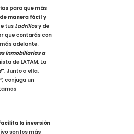
rias para que más
 de manera fácil y
de tus
Ladrillos
y de
ar que contarás con
s más adelante.
es inmobiliarias a
uista de LATAM. La
d
”
. Junto a ella,
”,
conjuga un
estamos
facilita la inversión
tivo son los más