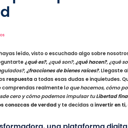
ad
los
hayas leído, visto o escuchado algo sobre nosotros:
reguntarte
¿
qué es?
,
¿qué son?,
¿qué hacen?
, ¿qué so
regulados?,
¿fracciones de bienes raíces?
.
Llegaste a
mos
respuesta
a todas esas dudas e inquietudes. 
e comprendas realmente l
o que hacemos, cómo p
esde cero y cómo podemos impulsar tu
Libertad fin
os conozcas de verdad
y te decidas a
invertir en ti
,
sformadora, una plataforma digital