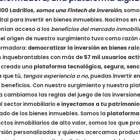
100 Ladrillos
,
somos una Fintech de inversión
, somo
ital para invertir en bienes inmuebles. Nacimos en 
nían acceso a los
beneficios del mercado inmobili
 el origen de nuestro surgimiento tuvo como razón 
formadora:
democratizar la inversión en bienes raí
s inquebrantables con más de
57 mil usuarios act
 creado una
plataforma tecnológica, segura, senci
a que tú,
tengas experiencia o no
, puedas invertir e
 beneficios. Con nuestro surgimiento y nuestra pl
a cambiamos las reglas del juego de las inversion
l sector inmobiliario e
inyectamos a tu patrimonio
ado de los bienes inmuebles. Somos la
plataforma 
ectos inmobiliarios de alto valor, somos los que 
rsión personalizadas y quienes acercamos product