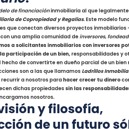
elo de financiación
inmobiliaria al que legalment
liaria de Copropiedad y Regalías
. Este modelo fun
es que conectan diversos proyectos inmobiliarios
– con una amplia comunidad de
inversores
,
fondead
mos a solicitantes inmobiliarios con inversores p
la participación de un bien,
responsabilidades y ot
 hecho de convertirte en dueño parcial de un bien r
acciones son a las que llamamos
Ladrillos Inmobilia
recurrir a nosotros para
hacer crecer tu dinero
co
ecen dichas propiedades
sin las responsabilidad
 encargamos nosotros.
visión y filosofía,
ción de un futuro só