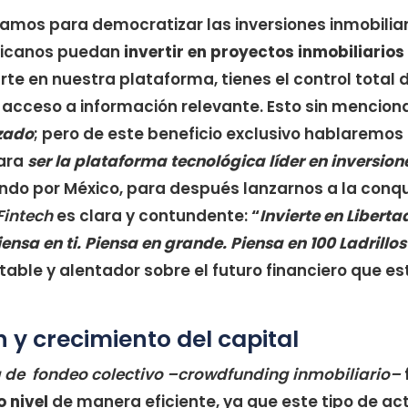
amos para democratizar las inversiones inmobilia
xicanos puedan
invertir en proyectos inmobiliarios
rarte en nuestra plataforma, tienes el control total 
 acceso a información relevante. Esto sin mencion
zado
; pero de este beneficio exclusivo hablaremo
ara
ser la plataforma tecnológica líder en inversion
iando por México, para después lanzarnos a la conq
 Fintech
es clara y contundente:
“
Invierte en Liberta
iensa en ti. Piensa en grande. Piensa en 100 Ladrillos
stable y alentador sobre el futuro financiero que 
n y crecimiento del capital
de fondeo colectivo –crowdfunding inmobiliario–
o nivel
de manera eficiente, ya que este tipo de ac