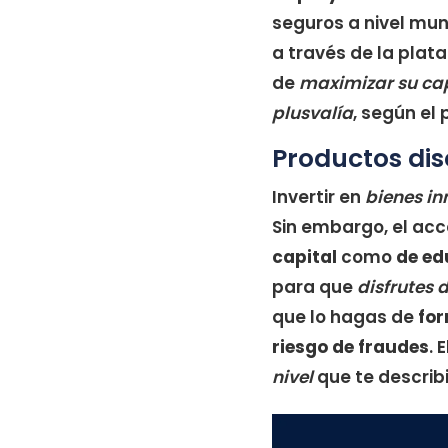
seguros a nivel mun
a través de la plat
de
maximizar su cap
plusvalía
, según el
Productos dis
Invertir en
bienes i
Sin embargo, el ac
capital
como
de ed
para que
disfrutes 
que lo hagas de
fo
riesgo de fraudes
. 
nivel
que te describ