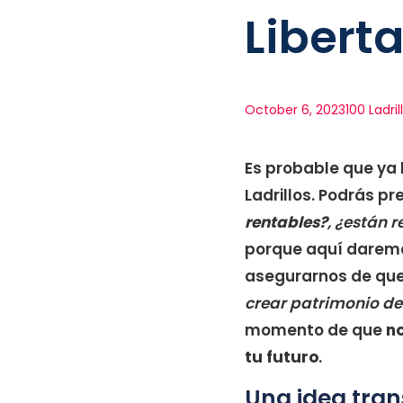
Libert
October 6, 2023
100 Ladril
Es probable que ya 
Ladrillos. Podrás p
rentables?
, ¿están 
porque aquí dare
asegurarnos de qu
crear patrimonio d
momento de que
n
tu futuro
.
Una idea tran