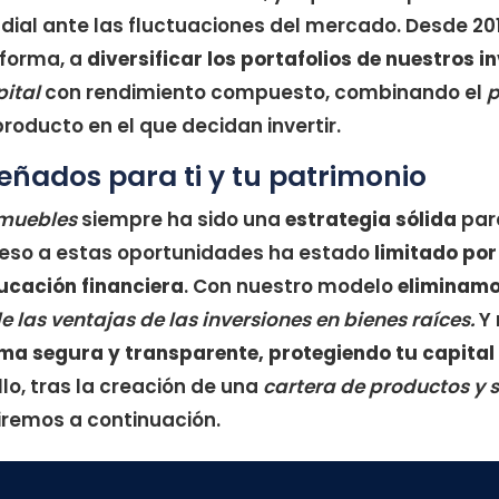
dial ante las fluctuaciones del mercado. Desde 2
aforma, a
diversificar los portafolios de nuestros i
ital
con rendimiento compuesto, combinando el
p
 producto en el que decidan invertir.
eñados para ti y tu patrimonio
nmuebles
siempre ha sido una
estrategia sólida
pa
ceso a estas oportunidades ha estado
limitado por
ucación financiera
. Con nuestro modelo
eliminamo
de las ventajas de las inversiones en bienes raíces.
Y 
rma
segura y transparente,
protegiendo tu capital
Ello, tras la creación de una
cartera de productos y s
iremos a continuación.