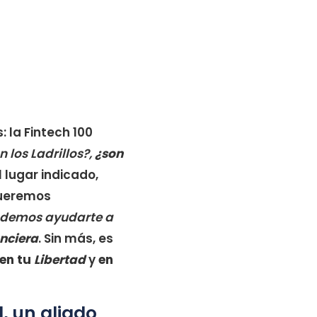
 la Fintech 100
n los Ladrillos?,
¿son
l lugar indicado,
Queremos
odemos ayudarte a
anciera
. Sin más, es
en tu
Libertad
y
en
, un aliado