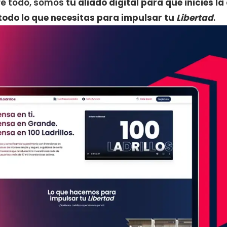
bre todo, somos
tu
aliado digital para que inicies la
todo lo que necesitas para impulsar tu
Libertad
.