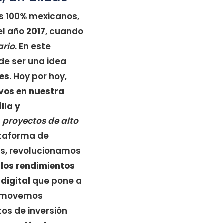
s 100% mexicanos,
el año
2017
, cuando
ario
. En este
de ser una idea
ces
. Hoy por hoy,
ivos en nuestra
lla y
n
proyectos de alto
ataforma de
es, revolucionamos
 los rendimientos
digital
que pone a
promovemos
os de inversión