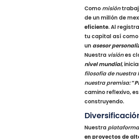
Como
misión
trabaj
de un millón de me
eficiente
. Al regist
tu capital así como
un
asesor personali
Nuestra
visión
es cl
nivel mundial
, inic
filosofía de nuestra
nuestra premisa:
“
P
camino reflexivo, e
construyendo.
Diversificació
Nuestra
plataforma 
en proyectos de alt