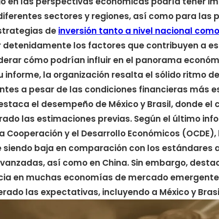
io en las perspectivas económicas podría tener im
diferentes sectores y regiones, así como para las p
strategias de
inversión tanto a nivel nacional como
r detenidamente los factores que contribuyen a e
erar cómo podrían influir en el panorama económi
 informe, la organización resalta el sólido ritmo d
es a pesar de las condiciones financieras más es
staca el desempeño de México y Brasil, donde el 
do las estimaciones previas. Según el último inf
a Cooperación y el Desarrollo Económicos (OCDE), 
 siendo baja en comparación con los estándares a
vanzadas, así como en China. Sin embargo, dest
ncia en muchas economías de mercado emergentes
rado las expectativas, incluyendo a México y Brasi