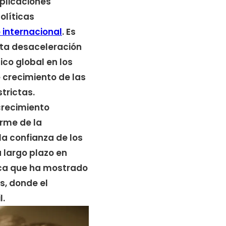
plicaciones
olíticas
 internacional
. Es
sta desaceleración
co global en los
e crecimiento de las
trictas.
crecimiento
orme de la
la confianza de los
 largo plazo en
aca que ha mostrado
, donde el
l.