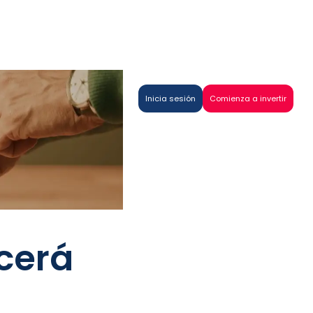
Inicia sesión
Comienza a invertir
cerá