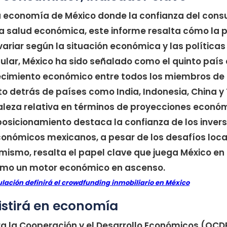
la economía de México donde la confianza del cons
la salud económica, este informe resalta cómo la 
ariar según la situación económica y las polític
cular, México ha sido señalado como el quinto país
ecimiento económico entre todos los miembros de 
sto detrás de países como India, Indonesia, China y
leza relativa en términos de proyecciones económ
posicionamiento destaca la confianza de los invers
onómicos mexicanos, a pesar de los desafíos loca
imismo, resalta el papel clave que juega México en 
omo un motor económico en ascenso.
lación definirá el crowdfunding inmobiliario en México
sistirá en economía
a la Cooperación y el Desarrollo Económicos (OCD