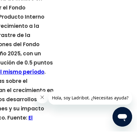
 el Fondo
 Producto Interno
crecimiento a la
astre de la
iones del Fondo
ño 2025, con un
ución de 0.5 puntos
l mismo período
.
as sobre el
n el crecimiento en
os desarrollos del
nes y su impacto
o. Fuente:
El