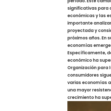
período. Este camb
significativas para 
económicas y las e
importante analiza
proyectada y consid
próximos años. En su
economías emergent
Específicamente, de
económico ha supera
Organización para l
consumidores sigue
varias economías a
una mayor resiste
crecimiento ha supe