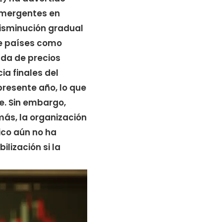
emergentes en
isminución gradual
de países como
ada de precios
ia finales del
presente año, lo que
e. Sin embargo,
más, la organización
ico aún no ha
ilización si la