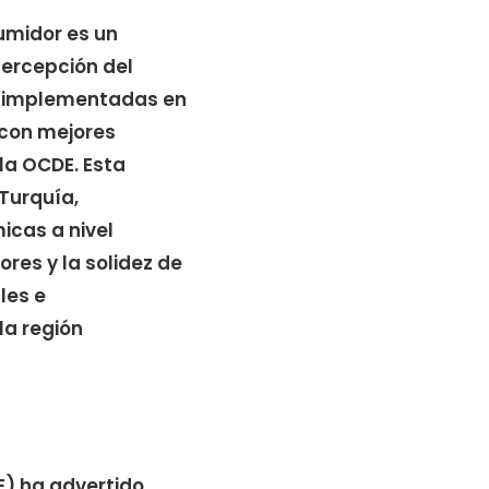
umidor es un
percepción del
as implementadas en
 con mejores
la OCDE. Esta
 Turquía,
icas a nivel
ores y la solidez de
les e
la región
E) ha advertido