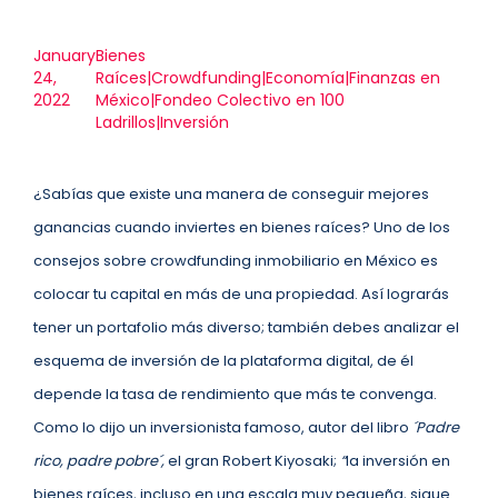
January
Bienes
24,
Raíces|Crowdfunding|Economía|Finanzas en
2022
México|Fondeo Colectivo en 100
Ladrillos|Inversión
¿Sabías que existe una manera de conseguir mejores
ganancias cuando inviertes en bienes raíces? Uno de los
consejos sobre crowdfunding inmobiliario en México es
colocar tu capital en más de una propiedad. Así lograrás
tener un portafolio más diverso; también debes analizar el
esquema de inversión de la plataforma digital, de él
depende la tasa de rendimiento que más te convenga.
Como lo dijo un inversionista famoso, autor del libro
´Padre
rico, padre pobre´,
el gran Robert Kiyosaki;
“
la inversión en
bienes raíces, incluso en una escala muy pequeña, sigue